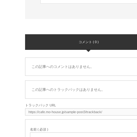
コメント ( 0 )
この記事へのコメントはありません。
この記事へのトラックバックはありません。
トラックバック URL
名前 ( 必須 )