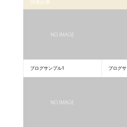
関連記事
ブログサンプル1
ブログサ