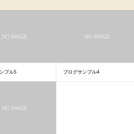
ンプル5
ブログサンプル4