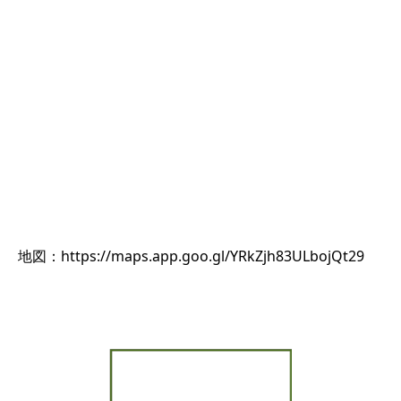
地図：https://maps.app.goo.gl/YRkZjh83ULbojQt29