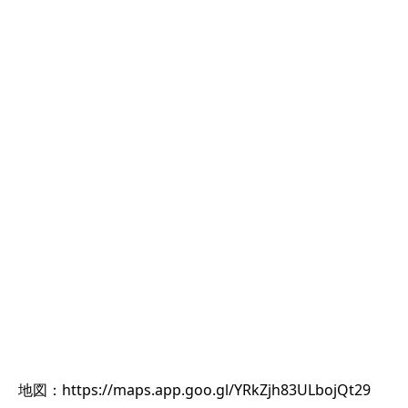
地図：https://maps.app.goo.gl/YRkZjh83ULbojQt29