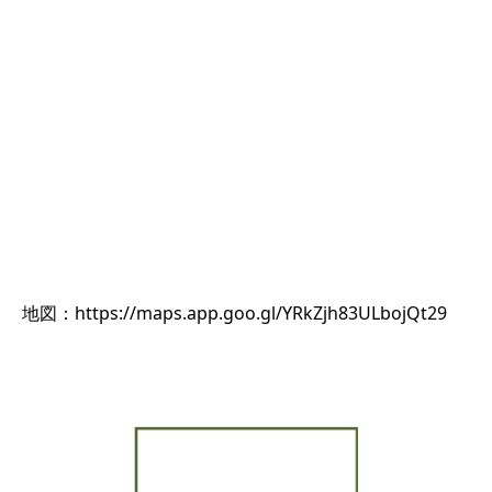
地図：https://maps.app.goo.gl/YRkZjh83ULbojQt29