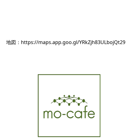
地図：https://maps.app.goo.gl/YRkZjh83ULbojQt29