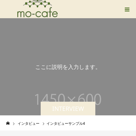
こ
こ
に
説
明
を
入
力
し
ま
す
。
INTERVIEW
インタビュー
インタビューサンプル4