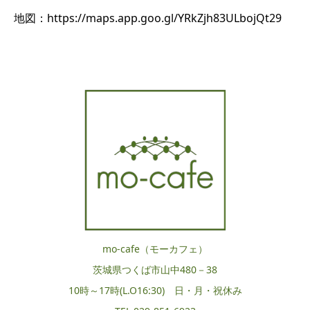
地図：https://maps.app.goo.gl/YRkZjh83ULbojQt29
mo-cafe（モーカフェ）
茨城県つくば市山中480－38
10時～17時(L.O16:30) 日・月・祝休み